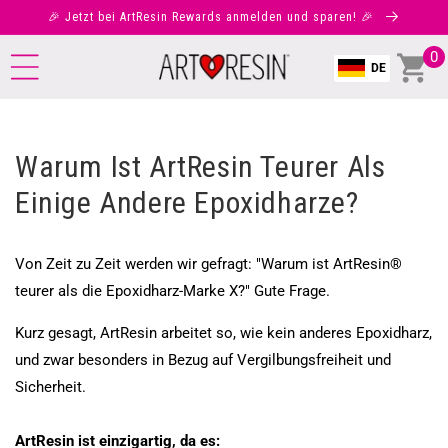
ZUM
🎉 Jetzt bei ArtResin Rewards anmelden und sparen! 🎉
NHALT
0
Einkauf
0
DE
it
Warum Ist ArtResin Teurer Als
Einige Andere Epoxidharze?
Von Zeit zu Zeit werden wir gefragt: "Warum ist ArtResin®
teurer als die Epoxidharz-Marke X?" Gute Frage.
Kurz gesagt, ArtResin arbeitet so, wie kein anderes Epoxidharz,
und zwar besonders in Bezug auf Vergilbungsfreiheit und
Sicherheit.
ArtResin ist einzigartig, da es: