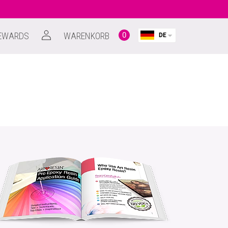
Einloggen
EWARDS
WARENKORB
0
DE
0
items
Warenkorb