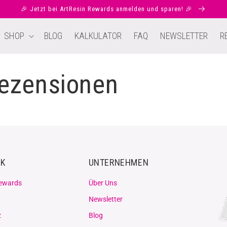
🎉 Jetzt bei ArtResin Rewards anmelden und sparen! 🎉
SHOP
BLOG
KALKULATOR
FAQ
NEWSLETTER
R
ezensionen
NK
UNTERNEHMEN
Rewards
Über Uns
Newsletter
z
Blog